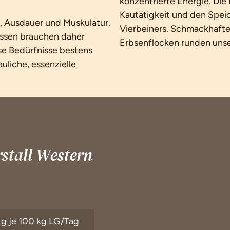
konzentrierte
Energie
. Di
Kautätigkeit und den Speic
, Ausdauer und Muskulatur.
Vierbeiners. Schmackhafte
assen brauchen daher
Erbsenflocken runden uns
ese Bedürfnisse bestens
liche, essenzielle
stall Western
 g je 100 kg LG/Tag