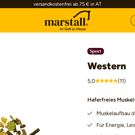
versandkostenfrei ab 75 € in AT
Sport
Western
5,0
(11)
Durchschnittliche 
Haferfreies Muskel
Muskelaufbau d
Für Energie, Le