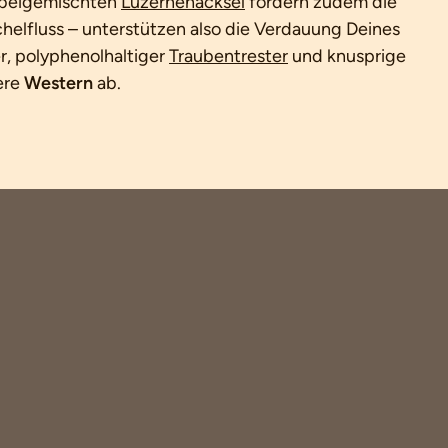
e beigemischten
Luzernehäcksel
fördern zudem die
helfluss – unterstützen also die Verdauung Deines
r, polyphenolhaltiger
Traubentrester
und knusprige
ere
Western
ab.