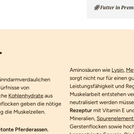
Futter in Pre
.
Aminosäuren wie
Lysin
,
Met
sorgt nicht nur für einen 
 dünndarmverdaulichen
Leistungsfähigkeit und Rege
dürfnisse von
Muskelarbeit entstehen v
iche
Kohlenhydrate
aus
neutralisiert werden müss
nflocken geben die nötige
Rezeptur
mit Vitamin E und
ig die Muskelzellen.
Mineralien,
Spurenelement
Gerstenflocken sowie hoch
betonte Pferderassen.