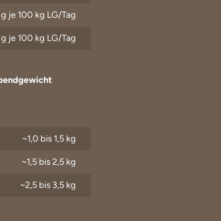
 g je 100 kg LG/Tag
g je 100 kg LG/Tag
Lebendgewicht
~1,0 bis 1,5 kg
~1,5 bis 2,5 kg
~2,5 bis 3,5 kg