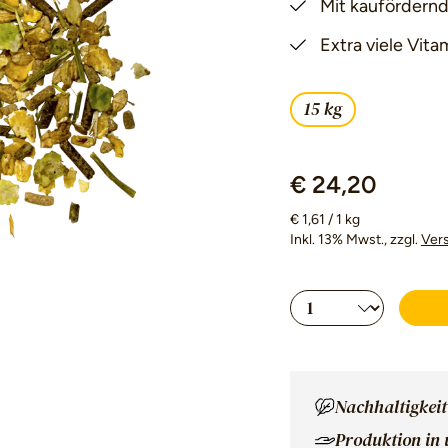
Mit kaufördern
Extra viele Vita
15 kg
€ 24,20
€ 1,61 / 1 kg
Inkl. 13% Mwst.
, zzgl.
Ver
Produkt Anzahl
Nachhaltigkeit
Produktion in