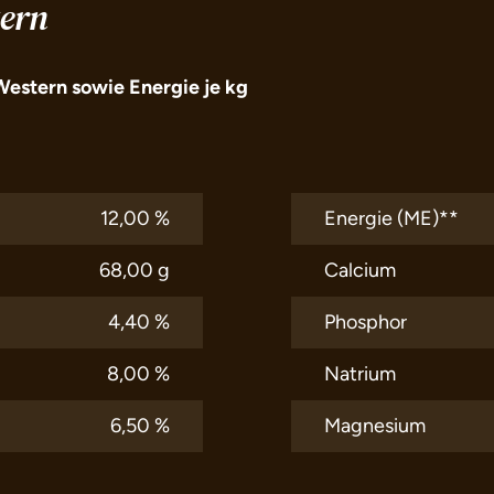
tern
Western sowie Energie je kg
12,00 %
Energie (ME)**
68,00 g
Calcium
4,40 %
Phosphor
8,00 %
Natrium
6,50 %
Magnesium