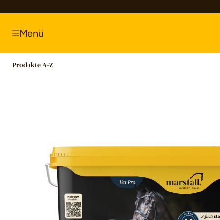
springen
Zur Hauptnavigation springen
Menü
Produkte A-Z
Bildergalerie überspringen