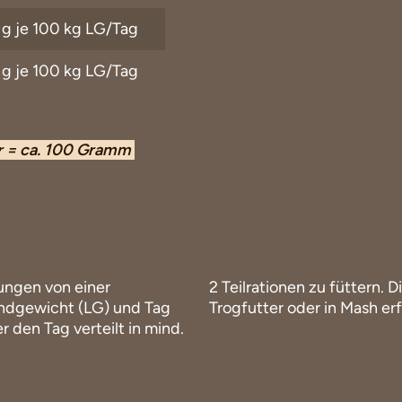
 g je 100 kg LG/Tag
 g je 100 kg LG/Tag
or = ca. 100 Gramm
ungen von einer
t mit dem üblichen
endgewicht (LG) und Tag
Trogfutter oder in Mash er
 den Tag verteilt in mind.