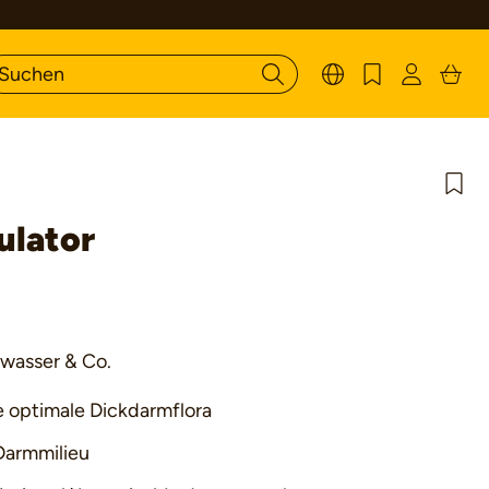
lator
Bewertung von 5 von 5 Sternen
twasser & Co.
e optimale Dickdarmflora
 Darmmilieu