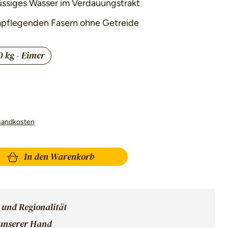
üssiges Wasser im Verdauungstrakt
mpflegenden Fasern ohne Getreide
0 kg - Eimer
sandkosten
: Gib den gewünschten Wert ein oder benu
In den Warenkorb
 und Regionalität
 unserer Hand