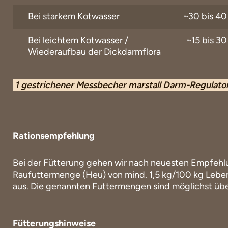
Bei starkem Kotwasser
~30 bis 40
Bei leichtem Kotwasser /
~15 bis 30
Wiederaufbau der Dickdarmflora
1 gestrichener Messbecher marstall Darm-Regulat
Rationsempfehlung
Bei der Fütterung gehen wir nach neuesten Empfehl
2 Teilrationen zu füttern. Die Fütterung kann pur, vermisch
Raufuttermenge (Heu) von mind. 1,5 kg/100 kg Leb
aus. Die genannten Futtermengen sind möglichst über
Fütterungshinweise