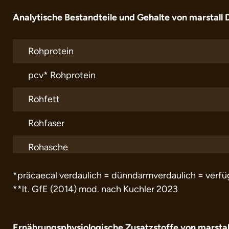
Analytische Bestandteile und Gehalte von marstall
Rohprotein
pcv* Rohprotein
Rohfett
Rohfaser
Rohasche
*präcaecal verdaulich = dünndarmverdaulich = verf
**lt. GfE (2014) mod. nach Kuchler 2023
Ernährungsphysiologische Zusatzstoffe von marstal