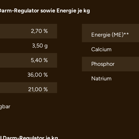
 Darm-Regulator sowie Energie je kg
2,70 %
Energie (ME)**
3,50 g
Calcium
5,40 %
Phosphor
36,00 %
Natrium
21,00 %
ügbar
l Darm-Regulator je kg