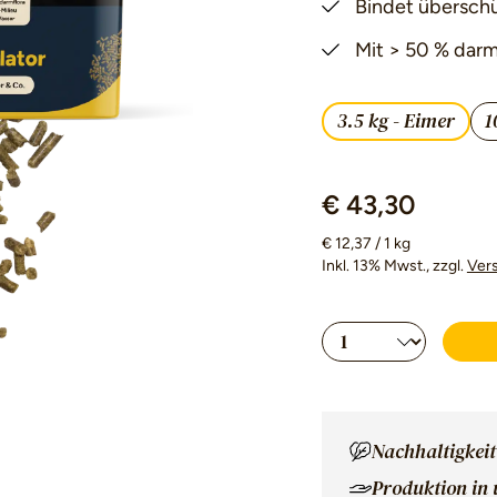
Bindet übersch
Mit > 50 % dar
3.5 kg - Eimer
1
€ 43,30
€ 12,37 / 1 kg
Inkl. 13% Mwst.
, zzgl.
Ver
Produkt Anzahl
Nachhaltigkeit
Produktion in