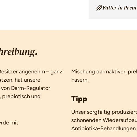
Futter in Pre
.
hreibung
s Besitzer angenehm – ganz
Mischung darmaktiver, preb
ützen, hat unsere
Fasern.
ng von Darm-Regulator
, prebiotisch und
Tipp
Unser sorgfältig produzier
schonenden Wiederaufbau
erde mit
Antibiotika-Behandlungen.