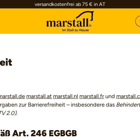
versandkostenfrei ab 75 € in AT
eit
marstall.de
marstall.at
marstall.nl
marstall.fr
und
marstall.
rgaben zur Barrierefreiheit – insbesondere das
Behinder
TV 2.0)
.
mäß Art. 246 EGBGB