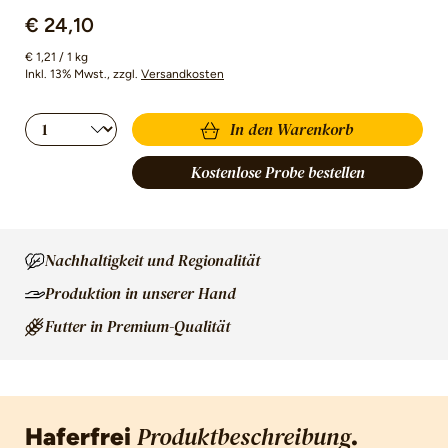
€ 24,10
€ 1,21 / 1 kg
Inkl. 13% Mwst.
, zzgl.
Versandkosten
Produkt Anzahl: Gib den gewünschten Wert 
In den Warenkorb
Kostenlose Probe bestellen
Nachhaltigkeit und Regionalität
Produktion in unserer Hand
Futter in Premium-Qualität
Haferfrei
.
Produktbeschreibung