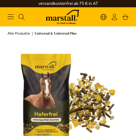
versandkostenfrei ab 75 € in AT
alt springen
Alle Produkte
|
Universal & Universal Plus
Bildergalerie überspringen