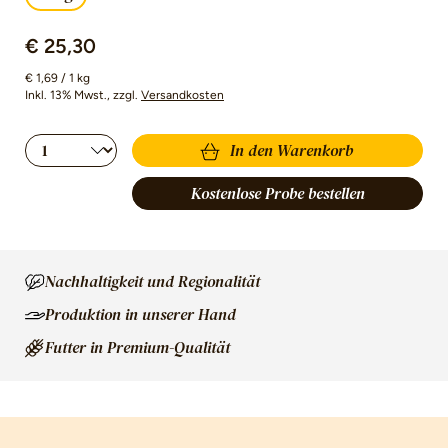
€ 25,30
€ 1,69 / 1 kg
Inkl. 13% Mwst.
, zzgl.
Versandkosten
Produkt Anzahl: Gib den gewünschten Wert 
In den Warenkorb
Kostenlose Probe bestellen
Nachhaltigkeit und Regionalität
Produktion in unserer Hand
Futter in Premium-Qualität