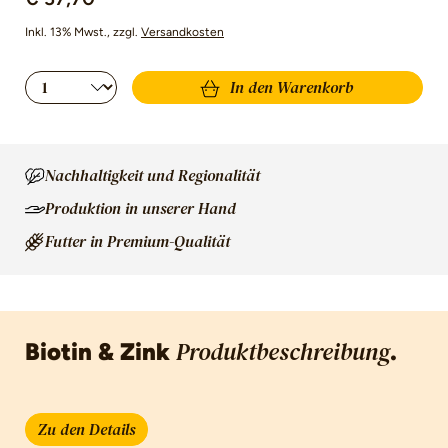
Inkl. 13% Mwst.
, zzgl.
Versandkosten
Produkt Anzahl: Gib den gewünschten Wert 
In den Warenkorb
Nachhaltigkeit und Regionalität
Produktion in unserer Hand
Futter in Premium-Qualität
Biotin & Zink
.
Produktbeschreibung
Zu den Details