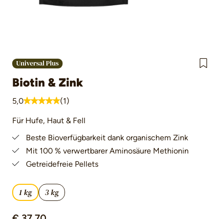
Universal Plus
Biotin & Zink
5,0
(1)
Durchschnittliche Bewertung von 5 von 5 Sternen
Für Hufe, Haut & Fell
Beste Bioverfügbarkeit dank organischem Zink
Mit 100 % verwertbarer Aminosäure Methionin
Getreidefreie Pellets
1 kg
3 kg
€ 37,70