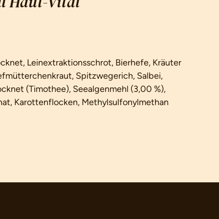
 Haut-Vital
knet, Leinextraktionsschrot, Bierhefe, Kräuter
efmütterchenkraut, Spitzwegerich, Salbei,
ocknet (Timothee), Seealgenmehl (3,00 %),
phat, Karottenflocken, Methylsulfonylmethan