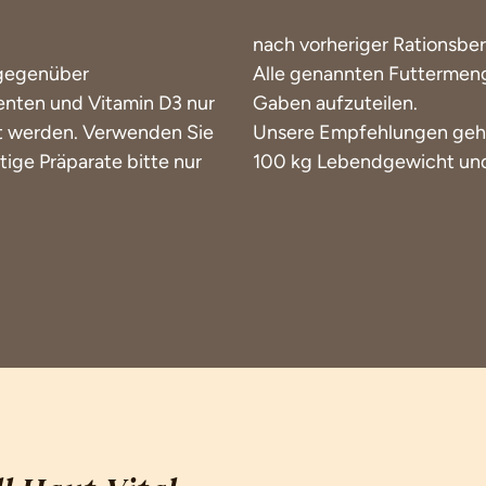
nach vorheriger Rationsbe
 gegenüber
Alle genannten Futtermenge
enten und Vitamin D3 nur
Gaben aufzuteilen.
t werden. Verwenden Sie
Unsere Empfehlungen gehen
tige Präparate bitte nur
100 kg Lebendgewicht und