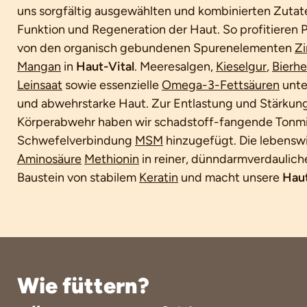
uns sorgfältig ausgewählten und kombinierten Zutate
Funktion und Regeneration der Haut. So profitieren P
von den organisch gebundenen Spurenelementen
Zi
Mangan
in
Haut-Vital
. Meeresalgen,
Kieselgur
,
Bierhe
Leinsaat
sowie essenzielle
Omega-3-Fettsäuren
unte
und abwehrstarke Haut. Zur Entlastung und Stärkung
Körperabwehr haben wir schadstoff-fangende Tonmin
Schwefelverbindung
MSM
hinzugefügt. Die lebensw
Aminosäure
Methionin
in reiner, dünndarmverdauliche
Baustein von stabilem
Keratin
und macht unsere
Haut
Wie füttern?