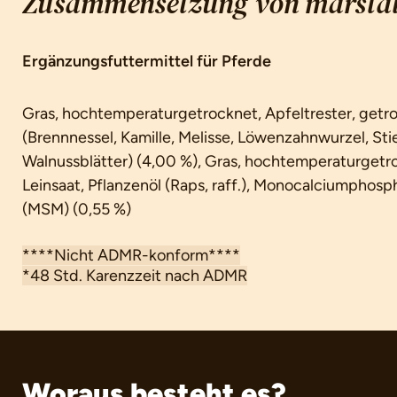
Zusammensetzung von marstall
Ergänzungsfuttermittel für Pferde
Gras, hochtemperaturgetrocknet, Apfeltrester, getroc
(Brennnessel, Kamille, Melisse, Löwenzahnwurzel, Sti
Walnussblätter) (4,00 %), Gras, hochtemperaturgetr
Leinsaat, Pflanzenöl (Raps, raff.), Monocalciumphos
(MSM) (0,55 %)
****Nicht ADMR-konform****
*48 Std. Karenzzeit nach ADMR
Woraus besteht es?