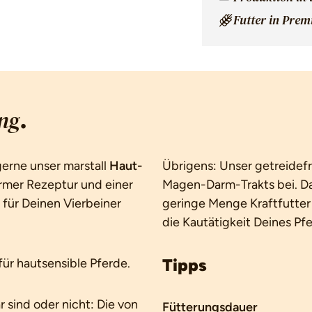
Futter in Pre
.
ng
gerne unser marstall
Haut-
Übrigens: Unser getreidef
armer Rezeptur und einer
Magen-Darm-Trakts bei. Da
für Deinen Vierbeiner
geringe Menge Kraftfutter
die Kautätigkeit Deines Pf
Tipps
für hautsensible Pferde.
sind oder nicht: Die von
Fütterungsdauer