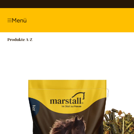
springen
Zur Hauptnavigation springen
Menü
Produkte A-Z
Bildergalerie überspringen