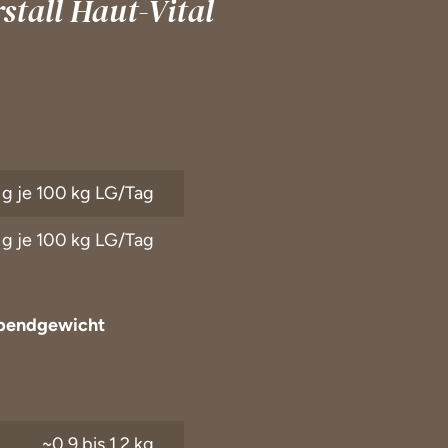
tall Haut-Vital
 g je 100 kg LG/Tag
 g je 100 kg LG/Tag
Lebendgewicht
~0,9 bis 1,2 kg