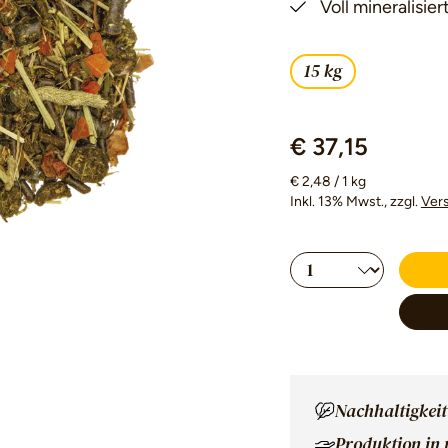
Voll mineralisie
15 kg
€ 37,15
€ 2,48 / 1 kg
Inkl. 13% Mwst.
, zzgl.
Ver
Produkt Anzahl
Nachhaltigkeit
Produktion in