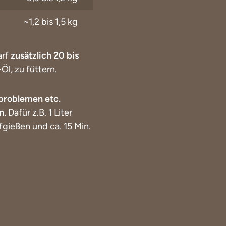
~1,2 bis 1,5 kg
arf
zusätzlich 20 bis
Öl, zu füttern.
nproblemen etc.
n.
Dafür z.B. 1 Liter
fgießen und ca. 15 Min.