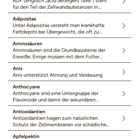
ADF (englisch „acid detergent fibre“) steht
für den Teil der Zellwandsubstanzen in
Futterpflanzen, der im Labor in saurer
Adipositas
Lösung nicht gelöst werden kann. Die ADF
Unter Adipositas versteht man krankhafte
werden in der erweiterten Weender Analyse
Fettdepots bei Übergewicht, die oft zu
bestimmt.Die ADF umfasst also alle schwer-
Hufrehe führen.
und unverdaulichen Zellwandkohlenhydrate:
Aminosäuren
Cellulosen, Lignin (Holzstoff) und Lignin-
Aminosäuren sind die Grundbausteine der
Stickstoffverbindungen. Obwohl nicht alle
Eiweiße. Einige müssen mit dem Futter
Faserfraktionen vom Pferd bzw. von seinen
aufgenommen werden.
Darmmikroben verdaulich sind (z. B. Lignine
Anis
sind überwiegend unverdaulich), sind sie für
Anis unterstützt Atmung und Verdauung.
die Darmmotorik und für die
Darmgesundheit wichtig.
Anthocyane
Anthocyane sind eine Untergruppe der
Flavonoide und damit der sekundären
Pflanzenstoffe. Blaue und violette
Antioxidantien
Pflanzenfarbstoffe gehören dazu. Besonders
Antioxidantien tragen zum natürlichen
wertvoll sind sie in der Ernährung durch ihre
Schutz der Zellmembranen vor schädlichen
antioxidative Wirkung.
Molekülen bei.
Apfelpektin