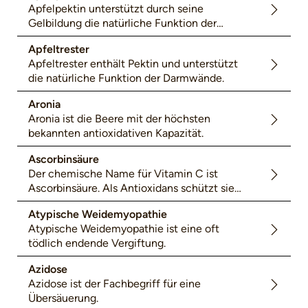
Apfelpektin unterstützt durch seine
Gelbildung die natürliche Funktion der
Darmschleimhaut und eine positive
Apfeltrester
Darmflora.
Apfeltrester enthält Pektin und unterstützt
die natürliche Funktion der Darmwände.
Aronia
Aronia ist die Beere mit der höchsten
bekannten antioxidativen Kapazität.
Ascorbinsäure
Der chemische Name für Vitamin C ist
Ascorbinsäure. Als Antioxidans schützt sie
die Zellen vor freien Radikalen, sie fördert
Atypische Weidemyopathie
die natürliche Funktion des Immunsystems
Atypische Weidemyopathie ist eine oft
und ist wichtig für Kollagen.
tödlich endende Vergiftung.
Azidose
Azidose ist der Fachbegriff für eine
Übersäuerung.