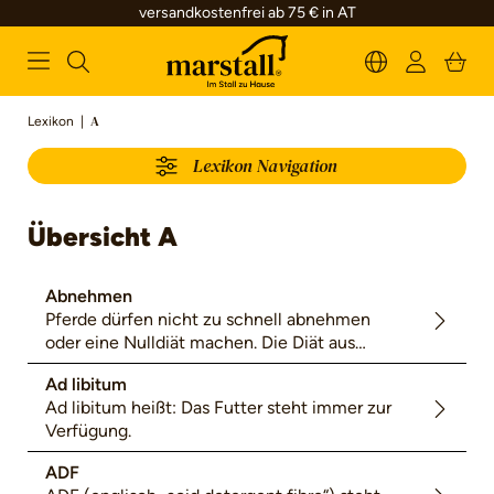
versandkostenfrei ab 75 € in AT
alt springen
Lexikon
|
A
Lexikon Navigation
Übersicht A
Abnehmen
Pferde dürfen nicht zu schnell abnehmen
oder eine Nulldiät machen. Die Diät aus
Heu, Aminosäuren und Mineralfutter sollte
Ad libitum
ca. 80 % des Energiebedarfs beinhalten.
Ad libitum heißt: Das Futter steht immer zur
Verfügung.
ADF