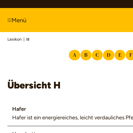
springen
Zur Hauptnavigation springen
Menü
Lexikon
|
H
A
B
C
D
E
F
Übersicht H
Hafer
Hafer ist ein energiereiches, leicht verdauliches Pf