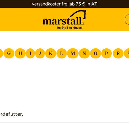
versandkostenfrei ab 75 € in AT
G
H
I
J
K
L
M
N
O
P
R
erdefutter.