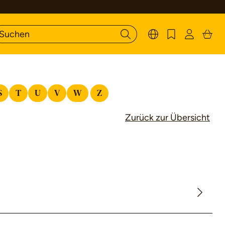
S
T
U
V
W
Z
Zurück zur Übersicht