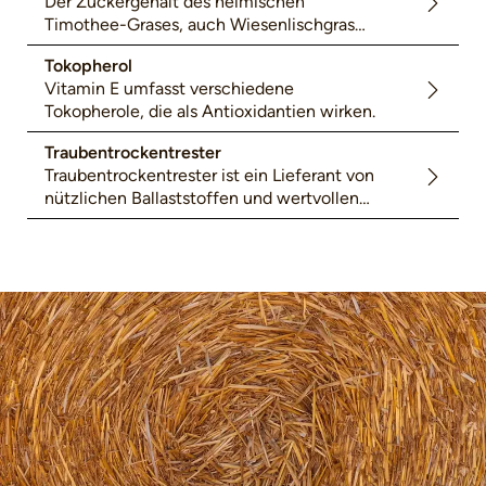
Der Zuckergehalt des heimischen
Timothee-Grases, auch Wiesenlischgras
genannt, ist im Vergleich zu Weidelgräsern
Tokopherol
niedriger.
Vitamin E umfasst verschiedene
Tokopherole, die als Antioxidantien wirken.
Traubentrockentrester
Traubentrockentrester ist ein Lieferant von
nützlichen Ballaststoffen und wertvollen
sekundären Pflanzenstoffe wie Polyphenole.