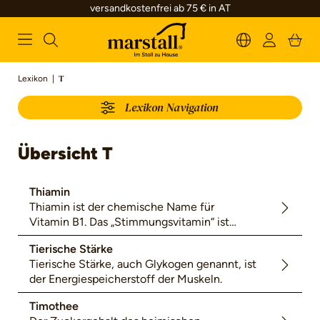
versandkostenfrei ab 75 € in AT
alt springen
Lexikon
|
T
Lexikon Navigation
Übersicht T
Thiamin
Thiamin ist der chemische Name für
Vitamin B1. Das „Stimmungsvitamin“ ist
wichtig für den Kohlenhydratstoffwechsel,
Tierische Stärke
die Nervenfunktionen und die
Tierische Stärke, auch Glykogen genannt, ist
Herzmuskeltätigkeit.
der Energiespeicherstoff der Muskeln.
Timothee