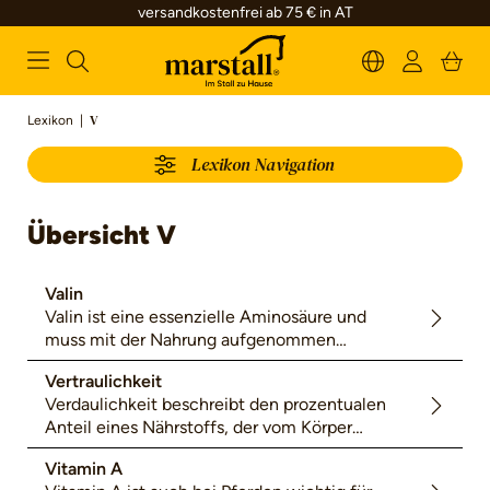
versandkostenfrei ab 75 € in AT
alt springen
Lexikon
|
V
Lexikon Navigation
Übersicht V
Valin
Valin ist eine essenzielle Aminosäure und
muss mit der Nahrung aufgenommen
werden. Valinmangel führt zu verstärktem
Vertraulichkeit
Muskelabbau und Wachstumsstörungen.
Verdaulichkeit beschreibt den prozentualen
Besonders nach hoher Leistung und in
Anteil eines Nährstoffs, der vom Körper
Stresssituationen tritt Valin dem
aufgeschlossen und aufgenommen wird.
Muskelabbau entgegen und fördert die
Vitamin A
Regeneration.