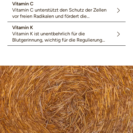
Vitamin C
Vitamin C unterstützt den Schutz der Zellen
vor freien Radikalen und fördert die
natürliche Funktion des Immunsystems.
Vitamin K
Pferde sind bei Vitamin C zum Großteil
Vitamin K ist unentbehrlich für die
Selbstversorger.
Blutgerinnung, wichtig für die Regulierung
des Zellwachstums und im
Knochenstoffwechsel.