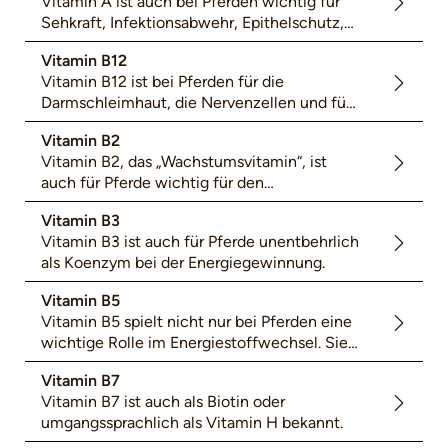
Vitamin A ist auch bei Pferden wichtig für
Sehkraft, Infektionsabwehr, Epithelschutz,
Fruchtbarkeit und Embryonalentwicklung.
Vitamin B12
Vitamin B12 ist bei Pferden für die
Darmschleimhaut, die Nervenzellen und für
die Blutbildung wichtig. Zudem beeinflusst
Vitamin B2
es die Synthese der Aminosäure Methionin.
Vitamin B2, das „Wachstumsvitamin“, ist
auch für Pferde wichtig für den
Energiegewinn aus Nährstoffen, für den
Vitamin B3
Proteinaufbau und das Wachstum.
Vitamin B3 ist auch für Pferde unentbehrlich
als Koenzym bei der Energiegewinnung.
Vitamin B5
Vitamin B5 spielt nicht nur bei Pferden eine
wichtige Rolle im Energiestoffwechsel. Sie
wird auch als Pantothensäure bezeichnet.
Vitamin B7
Vitamin B7 ist auch als Biotin oder
umgangssprachlich als Vitamin H bekannt.