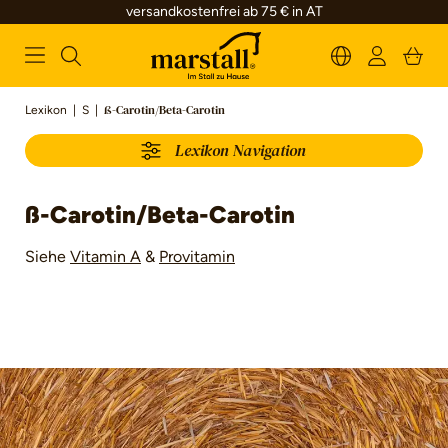
versandkostenfrei ab 75 € in AT
alt springen
Lexikon
|
S
|
ß-Carotin/Beta-Carotin
Lexikon Navigation
ß-Carotin/Beta-Carotin
Siehe
Vitamin A
&
Provitamin